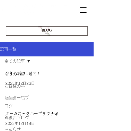
記事一覧
全ての記事
今年も残り1週間！
全ての記事
2023年12月26日
お客様の声
センター店ブ
ログ
オーガニックハーブサウナ🌿
筑後店ブログ
2023年12月18日
お知らせ