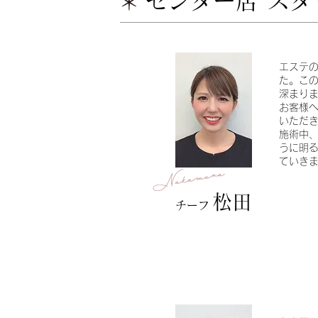
センター店 スタ
エステ
た。こ
深まり
お客様
いただ
​施術中
うに明
ていき
松田
チーフ