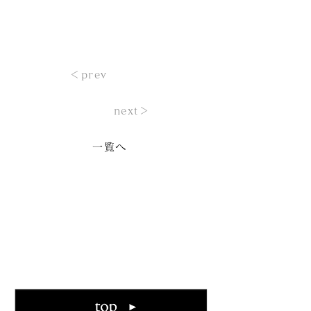
＜prev
next＞
一覧へ