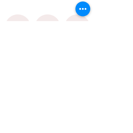
ニックハーブは睡眠の質を高
たくさん居ます(*^^
め、 免疫力をアップ⤴️してく
ょっとした息抜き
れます🫶...
てください🥰
センター店 Blog
筑後店 Blog
お客様の声
CONTACT
お問い合わせはこちらからお願い致します。
0120-018-364
0942-53-8087