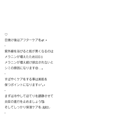
♡
日焼け後はアフターケアを
🌿.∘
·
紫外線を浴びると肌が黒くなるのは
メラニンが増えたため
🤦🏻‍♀💧
メラニンが増え続け排出されないと
シミの原因になります
😣...
｡
·
すばやくケアをする事は美肌を
保つポイントになります
✩°
｡
⋆
·
まずは冷やしてほてりを鎮静させて
炎症の進行を止めましょう
🥰
そしてしっかり保湿ケアを
⸜🙌🏻⸝‍
·