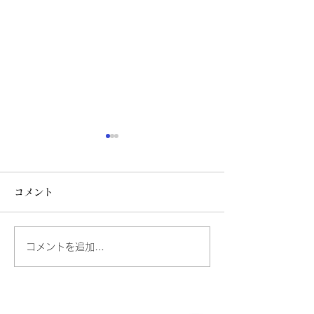
オーガニックハーブサウ
18日(月)にイ
ナ🌿
してます♪
コメント
こんにちは😊✨ 寒い日が続い
こんにちは！ 今
てますね*🥶💨* 風邪ひかな
ト開催してます🎪
いようにお気をつけ下さい🍀
ベントはヘッドマ
コメントを追加…
フォア＆モアではオーガニッ
す！ ご予約枠も
クハーブサウナ をご用意し
ますのでぜひ ご
ております🥰 今の寒い時期
しております🫶🏻🫧‪ イ
は特におすすめです!! オーガ
トだけでもご来店