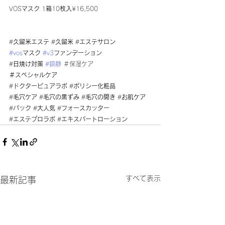
VOS
マスク
 1
箱
10
枚入
¥16,500
#
久留米エステ
 #
久留米
 #
エステサロン
#vos
マスク
#v3
ファンデーション
#
日焼け対策
#鎮静
 ＃保湿ケア
＃スペシャルケア
#
ドクターピュアラボ
 #
ポリシー化粧品
#
毛穴ケア
 #
毛穴の黒ずみ
 #
毛穴の開き
 #
お肌ケア
#
パック
 #
大人気
 #
フォースカッター
#
エステプロラボ
 #
エキスパートローション
すべて表示
最新記事